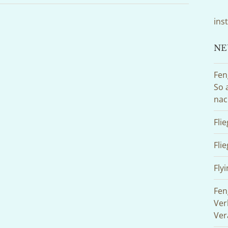
ins
NE
Fen
So 
nac
Fli
Fli
Flyi
Fen
Ver
Ver