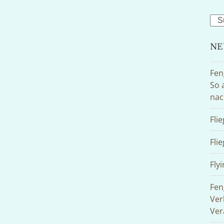
Sea
NE
Fen
So 
nac
Fli
Fli
Flyi
Fen
Ver
Ver