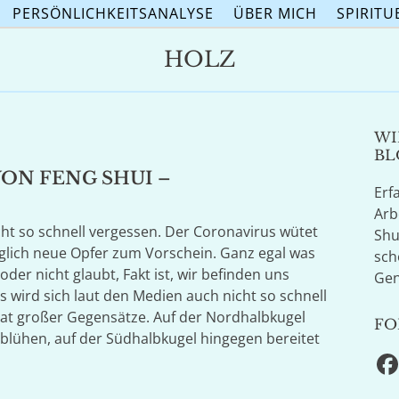
PERSÖNLICHKEITSANALYSE
ÜBER MICH
SPIRITU
HOLZ
WI
BL
VON FENG SHUI –
Erf
Arb
nicht so schnell vergessen. Der Coronavirus wütet
Shu
äglich neue Opfer zum Vorschein. Ganz egal was
sch
der nicht glaubt, Fakt ist, wir befinden uns
Gen
wird sich laut den Medien auch nicht so schnell
nat großer Gegensätze. Auf der Nordhalbkugel
FO
erblühen, auf der Südhalbkugel hingegen bereitet
F