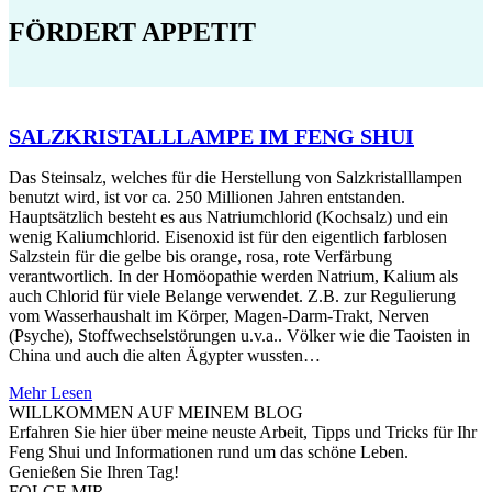
FÖRDERT APPETIT
SALZKRISTALLLAMPE IM FENG SHUI
Das Steinsalz, welches für die Herstellung von Salzkristalllampen
benutzt wird, ist vor ca. 250 Millionen Jahren entstanden.
Hauptsätzlich besteht es aus Natriumchlorid (Kochsalz) und ein
wenig Kaliumchlorid. Eisenoxid ist für den eigentlich farblosen
Salzstein für die gelbe bis orange, rosa, rote Verfärbung
verantwortlich. In der Homöopathie werden Natrium, Kalium als
auch Chlorid für viele Belange verwendet. Z.B. zur Regulierung
vom Wasserhaushalt im Körper, Magen-Darm-Trakt, Nerven
(Psyche), Stoffwechselstörungen u.v.a.. Völker wie die Taoisten in
China und auch die alten Ägypter wussten…
Mehr Lesen
WILLKOMMEN AUF MEINEM BLOG
Erfahren Sie hier über meine neuste Arbeit, Tipps und Tricks für Ihr
Feng Shui und Informationen rund um das schöne Leben.
Genießen Sie Ihren Tag!
FOLGE MIR