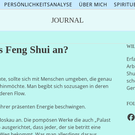
PERSÖNLICHKEITSANALYSE
ÜBER MICH
SPIRITU
JOURNAL
WI
es Feng Shui an?
Erf
Arb
Shu
hte, sollte sich mit Menschen umgeben, die genau
sch
 hinmöchte. Man begibt sich sozusagen in deren
Gen
deren Flow.
FO
t ihrer präsenten Energie beschwingen.
F
Moskau an. Die pompösen Werke die auch „Palast
ausgerichtet, dass jeder, der sie betritt eine
 Weg bekommt. Was man allerdings daraus