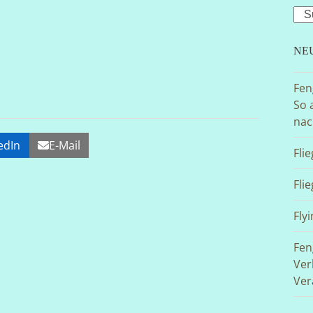
Sea
NE
Fen
So 
nac
edIn
E-Mail
Fli
Fli
Flyi
Fen
Ver
Ver