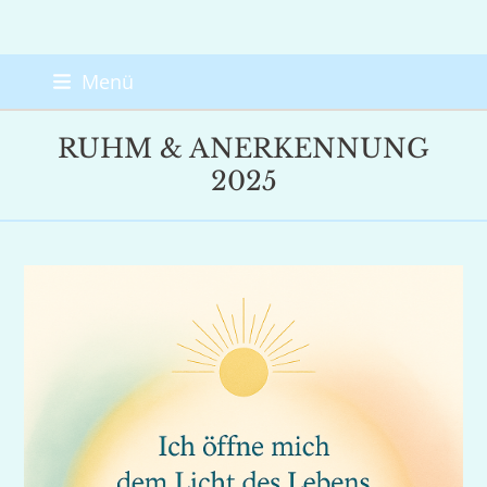
Skip
Menü
to
content
RUHM & ANERKENNUNG
2025