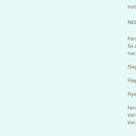
ins
NE
Fen
So 
nac
Fli
Fli
Flyi
Fen
Ver
Ver