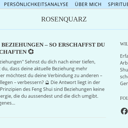
PERSÖNLICHKEITSANALYSE
ÜBER MICH
SPIRITU
ROSENQUARZ
& BEZIEHUNGEN – SO ERSCHAFFST DU
WI
CHAFTEN 💞
Erf
iehungen" Sehnst du dich nach einer tiefen,
Arb
t du, dass deine aktuelle Beziehung mehr
Shu
er möchtest du deine Verbindung zu anderen –
sch
llegen – verbessern? 🔮 Die Antwort liegt in der
Gen
 Prinzipien des Feng Shui sind Beziehungen keine
nergie, die du aussendest und die dich umgibt.
FO
igenes…
F