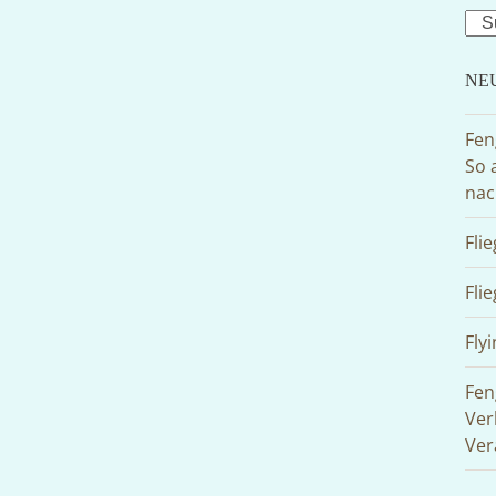
Sea
NE
Fen
So 
nac
Fli
Fli
Flyi
Fen
Ver
Ver