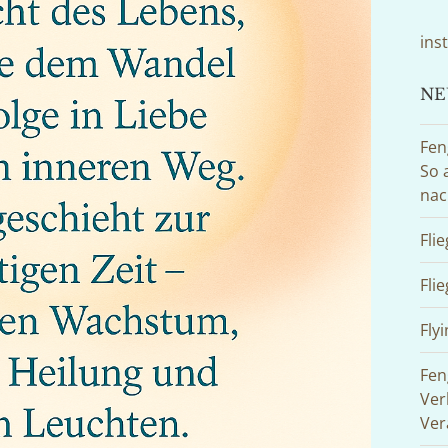
ins
NE
Fen
So 
nac
Fli
Fli
Flyi
Fen
Ver
Ver