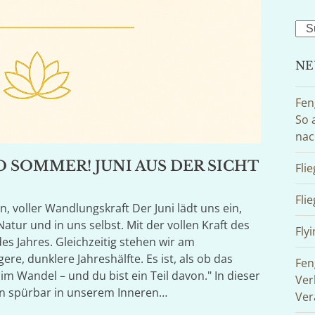
Sea
NE
Fen
So 
nac
O SOMMER! JUNI AUS DER SICHT
Fli
Fli
, voller Wandlungskraft Der Juni lädt uns ein,
Natur und in uns selbst. Mit der vollen Kraft des
Flyi
des Jahres. Gleichzeitig stehen wir am
ere, dunklere Jahreshälfte. Es ist, als ob das
Fen
 im Wandel – und du bist ein Teil davon." In dieser
Ver
ien spürbar in unserem Inneren…
Ver