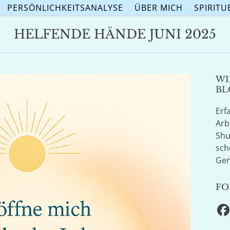
PERSÖNLICHKEITSANALYSE
ÜBER MICH
SPIRITU
HELFENDE HÄNDE JUNI 2025
WI
BL
Erf
Arb
Shu
sch
Gen
FO
F