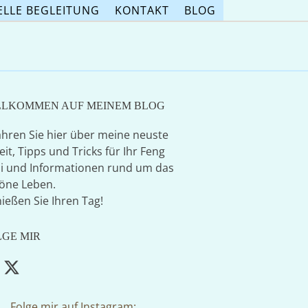
ELLE BEGLEITUNG
KONTAKT
BLOG
LLKOMMEN AUF MEINEM BLOG
ahren Sie hier über meine neuste
eit, Tipps und Tricks für Ihr Feng
i und Informationen rund um das
öne Leben.
ießen Sie Ihren Tag!
LGE MIR
acebook
Twitter
(deprecated)
Folge mir auf Instagram: