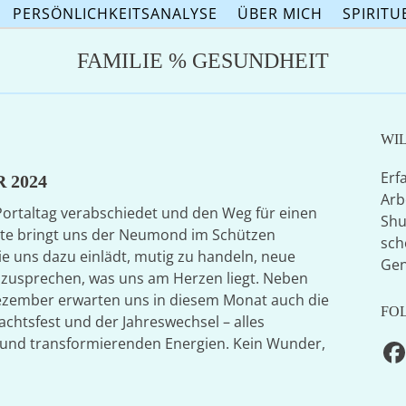
PERSÖNLICHKEITSANALYSE
ÜBER MICH
SPIRITU
FAMILIE % GESUNDHEIT
WI
Erf
 2024
Arb
ortaltag verabschiedet und den Weg für einen
Shu
te bringt uns der Neumond im Schützen
sch
 die uns dazu einlädt, mutig zu handeln, neue
Gen
szusprechen, was uns am Herzen liegt. Neben
Dezember erwarten uns in diesem Monat auch die
FO
htsfest und der Jahreswechsel – alles
 und transformierenden Energien. Kein Wunder,
F