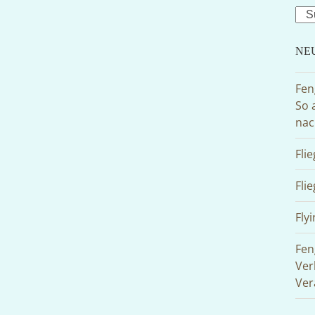
Sea
NE
Fen
So 
nac
Fli
Fli
Flyi
Fen
Ver
Ver