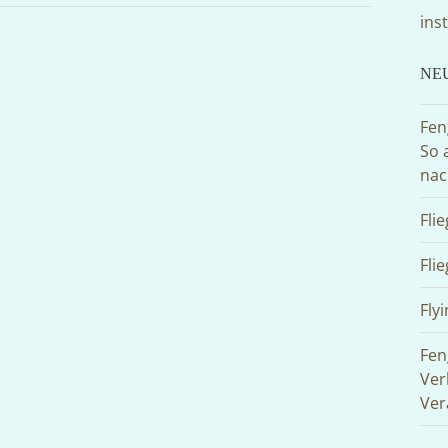
ins
NE
Fen
So 
nac
Fli
Fli
Flyi
Fen
Ver
Ver