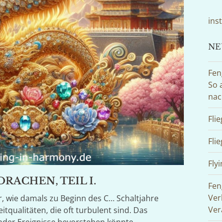
ins
NE
Fen
So 
nac
Fli
Fli
Flyi
DRACHEN, TEIL I.
Fen
Ver
or, wie damals zu Beginn des C… Schaltjahre
Ver
tqualitäten, die oft turbulent sind. Das