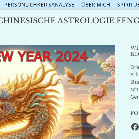
PERSÖNLICHKEITSANALYSE
ÜBER MICH
SPIRITU
 CHINESISCHE ASTROLOGIE FENG
WI
BL
Erf
Arb
Shu
sch
Gen
FO
F