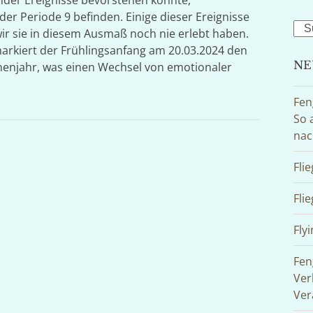
nder Ereignisse bevorstehen könnte,
er Periode 9 befinden. Einige dieser Ereignisse
Sea
ir sie in diesem Ausmaß noch nie erlebt haben.
arkiert der Frühlingsanfang am 20.03.2024 den
NE
njahr, was einen Wechsel von emotionaler
Fen
So 
nac
Fli
Fli
Flyi
Fen
Ver
Ver